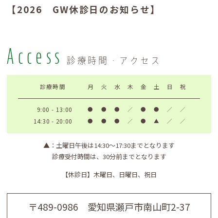
【2026 GW休診日のお知らせ】
4月29日(水)～5月7日(木)は休診とさせ
Access
ていただきます。
診療時間・アクセス
2025.12.27
【年末年始 休診日のお知らせ】
診療時間
月
火
水
木
金
土
日
祝
9:00 - 13:00
●
●
●
／
●
●
／
／
12月28日(日)～1月4日(日)は休診とさ
14:30 - 20:00
●
●
●
／
●
▲
／
／
せていただきます。
▲
：土曜日午後は14:30〜17:30までとなります
2025.11.18
診療受付時間は、30分前までとなります
【11月 休診日のお知らせ】
【休診日】
木曜日、日曜日、祝日
11月18日(火) 休診とさせていただき
ます。
〒489-0986 愛知県瀬戸市南山町2-37