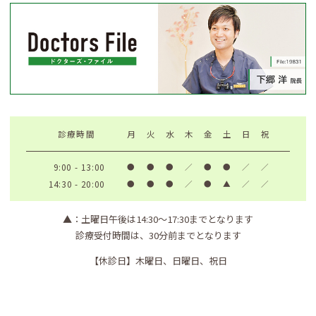
診療時間
月
火
水
木
金
土
日
祝
9:00 - 13:00
●
●
●
／
●
●
／
／
14:30 - 20:00
●
●
●
／
●
▲
／
／
▲
：土曜日午後は14:30〜17:30までとなります
診療受付時間は、30分前までとなります
【休診日】
木曜日、日曜日、祝日