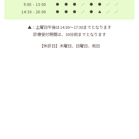
9:00 - 13:00
●
●
●
／
●
●
／
／
14:30 - 20:00
●
●
●
／
●
▲
／
／
▲
：土曜日午後は14:30〜17:30までとなります
診療受付時間は、30分前までとなります
【休診日】
木曜日、日曜日、祝日