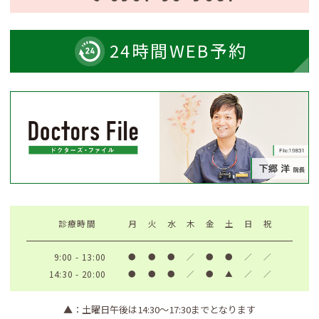
24時間
WEB予約
診療時間
月
火
水
木
金
土
日
祝
9:00 - 13:00
●
●
●
／
●
●
／
／
14:30 - 20:00
●
●
●
／
●
▲
／
／
▲
：土曜日午後は14:30〜17:30までとなります