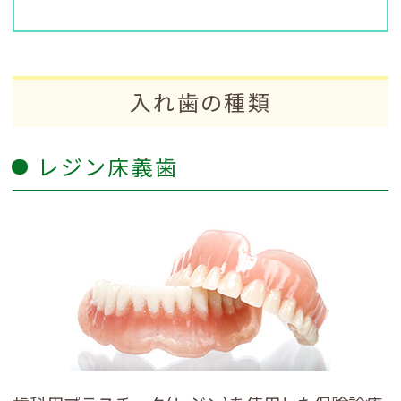
入れ歯の種類
レジン床義歯