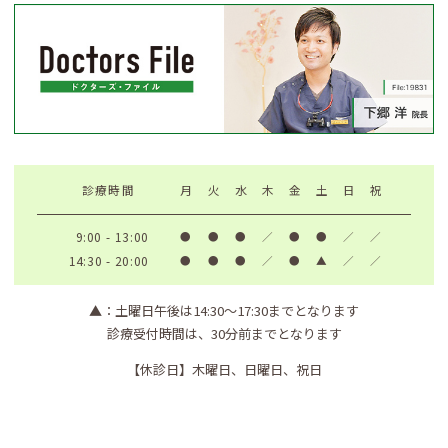
診療時間
月
火
水
木
金
土
日
祝
9:00 - 13:00
●
●
●
／
●
●
／
／
14:30 - 20:00
●
●
●
／
●
▲
／
／
▲
：土曜日午後は14:30〜17:30までとなります
診療受付時間は、30分前までとなります
【休診日】
木曜日、日曜日、祝日