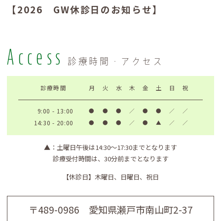
【2026 GW休診日のお知らせ】
4月29日(水)～5月7日(木)は休診とさせ
Access
ていただきます。
診療時間・アクセス
2025.12.27
【年末年始 休診日のお知らせ】
診療時間
月
火
水
木
金
土
日
祝
9:00 - 13:00
●
●
●
／
●
●
／
／
12月28日(日)～1月4日(日)は休診とさ
14:30 - 20:00
●
●
●
／
●
▲
／
／
せていただきます。
▲
：土曜日午後は14:30〜17:30までとなります
2025.11.18
診療受付時間は、30分前までとなります
【11月 休診日のお知らせ】
【休診日】
木曜日、日曜日、祝日
11月18日(火) 休診とさせていただき
ます。
〒489-0986 愛知県瀬戸市南山町2-37